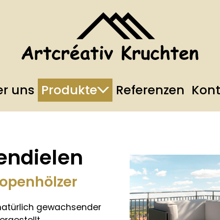
r uns
Produkte
Referenzen
Kont
endielen
Tropenhölzer
 natürlich gewachsender