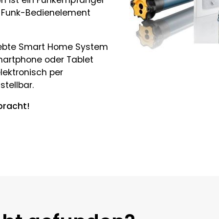
en ist ein Funkempfänger
m Funk-Bedienelement
eliebte Smart Home System
martphone oder Tablet
lektronisch per
tellbar.
bracht!