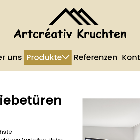
r uns
Produkte
Referenzen
Kont
hiebetüren
chste